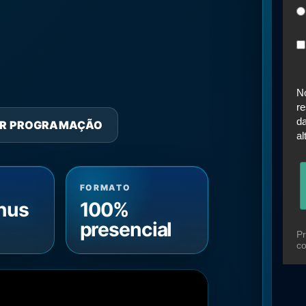
N
re
da
R PROGRAMAÇÃO
al
FORMATO
nus
100%
presencial
Pr
co