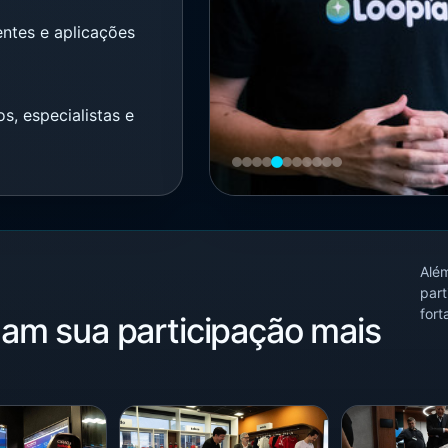
entes e aplicações
, especialistas e
‹
›
Além
part
fort
nam sua participação mais