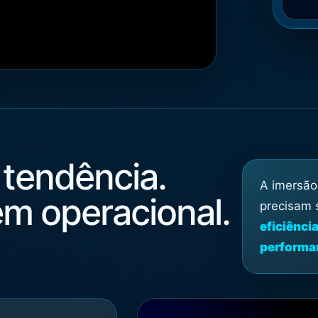
 tendência.
A imersão
m operacional.
precisam 
eficiênci
performa