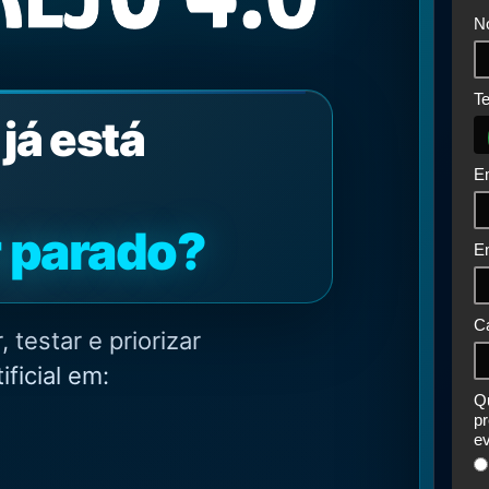
N
Te
já está
Em
ar parado?
E
C
 testar e priorizar
ificial em:
Qu
p
e