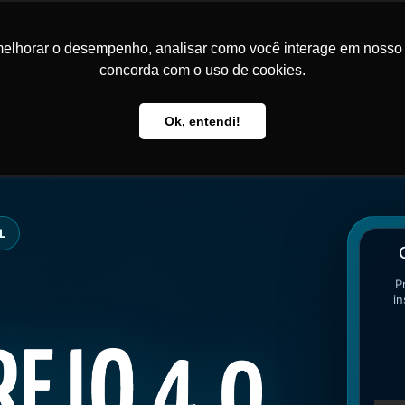
elhorar o desempenho, analisar como você interage em nosso sit
concorda com o uso de cookies.
Sobre
Programação
Especialistas
Local
FAQ
Ok, entendi!
L
P
in